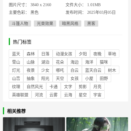
图片尺寸：
3840 x 2160
文件大小：
1.01MB
主要色彩：
黑色
发布时间：
2025年03月05日
斗篷人物
光束效果
暗黑风格
黑客
热门标签
蓝天
森林
日落
动漫女孩
夕阳
夜晚
草地
雪山
山脉
湖泊
花朵
海边
海洋
猫咪
灯光
夜景
少女
哪吒
白云
蓝天白云
树木
山峦
抽象
阳光
天空
女孩
小屋
田野
纹理
自然风光
卡通
文字
剪影
月亮
英雄联盟
河流
云雾
云海
星空
宇宙
相关推荐