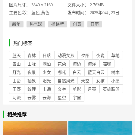
图片尺寸：
3840 x 2160
文件大小：
2.76MB
主要色彩：
蓝色,黄色
发布时间：
2025年04月23日
新年
热气球
指路牌
创意
日历
热门标签
蓝天
森林
日落
动漫女孩
夕阳
夜晚
草地
雪山
山脉
湖泊
花朵
海边
海洋
猫咪
灯光
夜景
少女
哪吒
白云
蓝天白云
树木
山峦
抽象
阳光
自然风光
天空
女孩
小屋
田野
纹理
卡通
文字
剪影
月亮
英雄联盟
河流
云雾
云海
星空
宇宙
相关推荐