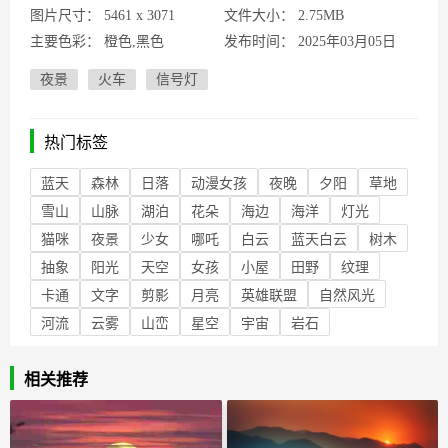
图片尺寸：
5461 x 3071
文件大小：
2.75MB
主要色彩：
橙色,黑色
发布时间：
2025年03月05日
夜景
火车
信号灯
热门标签
蓝天
森林
日落
动漫女孩
夜晚
夕阳
草地
雪山
山脉
湖泊
花朵
海边
海洋
灯光
猫咪
夜景
少女
哪吒
白云
蓝天白云
树木
抽象
阳光
天空
女孩
小屋
田野
纹理
卡通
文字
剪影
月亮
英雄联盟
自然风光
河流
云雾
山峦
星空
宇宙
岩石
相关推荐