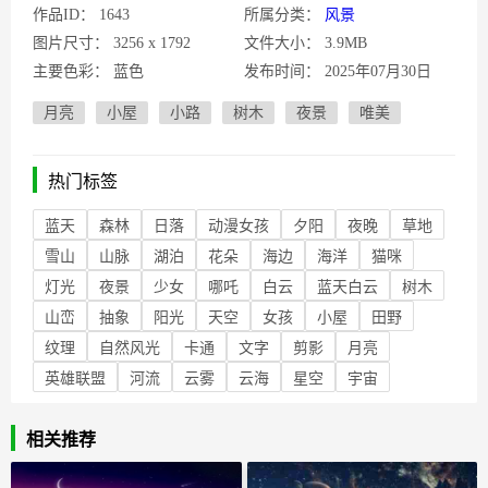
作品ID：
1643
所属分类：
风景
图片尺寸：
3256 x 1792
文件大小：
3.9MB
主要色彩：
蓝色
发布时间：
2025年07月30日
月亮
小屋
小路
树木
夜景
唯美
热门标签
蓝天
森林
日落
动漫女孩
夕阳
夜晚
草地
雪山
山脉
湖泊
花朵
海边
海洋
猫咪
灯光
夜景
少女
哪吒
白云
蓝天白云
树木
山峦
抽象
阳光
天空
女孩
小屋
田野
纹理
自然风光
卡通
文字
剪影
月亮
英雄联盟
河流
云雾
云海
星空
宇宙
相关推荐