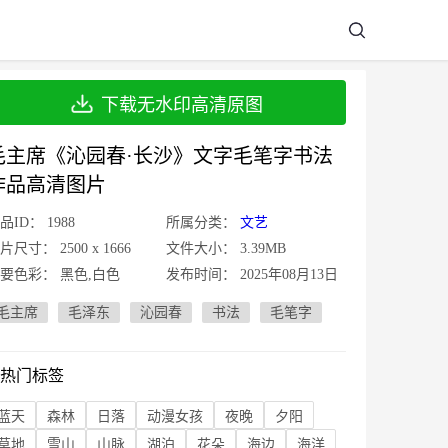
下载无水印高清原图
毛主席《沁园春·长沙》文字毛笔字书法
作品高清图片
品ID：
1988
所属分类：
文艺
片尺寸：
2500 x 1666
文件大小：
3.39MB
要色彩：
黑色,白色
发布时间：
2025年08月13日
毛主席
毛泽东
沁园春
书法
毛笔字
热门标签
蓝天
森林
日落
动漫女孩
夜晚
夕阳
草地
雪山
山脉
湖泊
花朵
海边
海洋