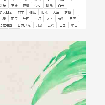
灯光
猫咪
夜景
少女
哪吒
白云
蓝天白云
树木
抽象
阳光
天空
女孩
小屋
田野
纹理
卡通
文字
剪影
月亮
英雄联盟
自然风光
河流
云雾
山峦
星空
宇宙
岩石