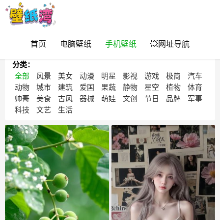
首页
电脑壁纸
手机壁纸
💥网址导航
>
首页
手机壁纸
分类：
全部
风景
美女
动漫
明星
影视
游戏
极简
汽车
动物
城市
建筑
爱国
果蔬
静物
星空
植物
体育
帅哥
美食
古风
器械
萌娃
文创
节日
品牌
军事
科技
文艺
生活