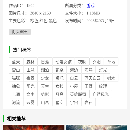
作品ID：
1944
所属分类：
游戏
图片尺寸：
3840 x 2160
文件大小：
1.18MB
主要色彩：
棕色,红色,黑色
发布时间：
2025年07月19日
街头霸王
热门标签
蓝天
森林
日落
动漫女孩
夜晚
夕阳
草地
雪山
山脉
湖泊
花朵
海边
海洋
灯光
猫咪
夜景
少女
哪吒
白云
蓝天白云
树木
抽象
阳光
天空
女孩
小屋
田野
纹理
卡通
文字
剪影
月亮
英雄联盟
自然风光
河流
云雾
山峦
星空
宇宙
岩石
相关推荐