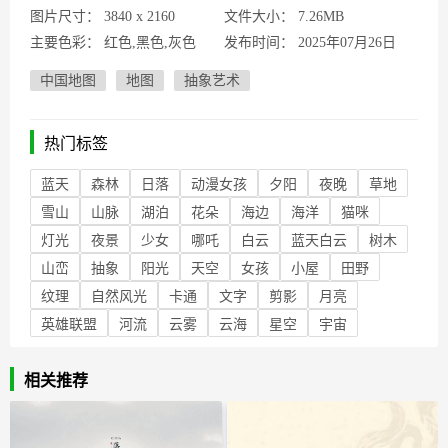
图片尺寸：
3840 x 2160
文件大小：
7.26MB
主要色彩：
红色,黑色,灰色
发布时间：
2025年07月26日
中国地图
地图
抽象艺术
热门标签
蓝天
森林
日落
动漫女孩
夕阳
夜晚
草地
雪山
山脉
湖泊
花朵
海边
海洋
猫咪
灯光
夜景
少女
哪吒
白云
蓝天白云
树木
山峦
抽象
阳光
天空
女孩
小屋
田野
纹理
自然风光
卡通
文字
剪影
月亮
英雄联盟
河流
云雾
云海
星空
宇宙
相关推荐