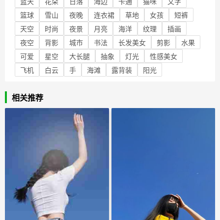
蓝天
花朵
日落
海边
卡通
猫咪
文字
篮球
雪山
夜晚
连衣裙
草地
女孩
短裤
天空
时尚
夜景
月亮
海洋
纹理
插画
夜空
背影
城市
书法
长发美女
剪影
水果
可爱
星空
大长腿
抽象
灯光
性感美女
飞机
白云
手
海滩
露背装
阳光
相关推荐