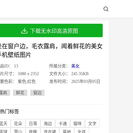
下载无水印高清原图
坐在窗户边，毛衣露肩，闻着鲜花的美女
手机壁纸图片
品ID：
13
所属分类：
美女
片尺寸：
1080 x 2352
文件大小：
245.35KB
要色彩：
紫色,红色
发布时间：
2025年03月05日
露肩
鲜花
窗边
热门标签
蓝天
花朵
日落
海边
卡通
猫咪
文字
篮球
雪山
夜晚
连衣裙
草地
女孩