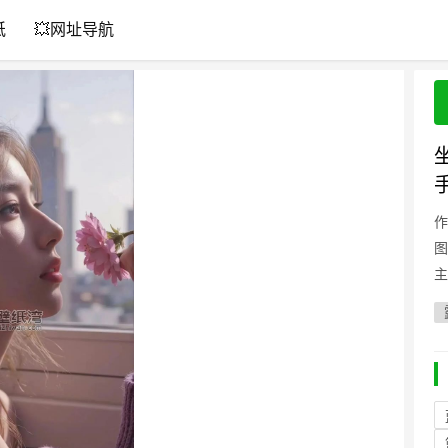
纸
💥网址导航
作
图
主