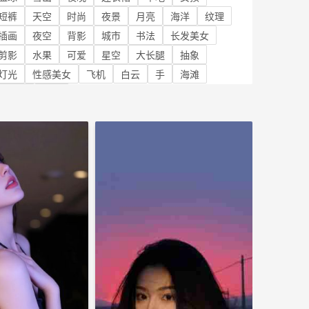
短裤
天空
时尚
夜景
月亮
海洋
纹理
插画
夜空
背影
城市
书法
长发美女
剪影
水果
可爱
星空
大长腿
抽象
灯光
性感美女
飞机
白云
手
海滩
露背装
阳光