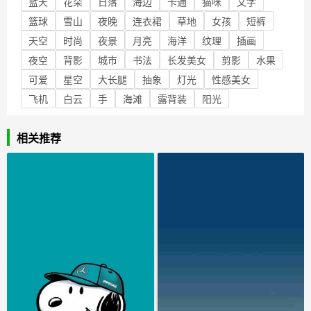
蓝天
花朵
日落
海边
卡通
猫咪
文字
篮球
雪山
夜晚
连衣裙
草地
女孩
短裤
天空
时尚
夜景
月亮
海洋
纹理
插画
夜空
背影
城市
书法
长发美女
剪影
水果
可爱
星空
大长腿
抽象
灯光
性感美女
飞机
白云
手
海滩
露背装
阳光
相关推荐