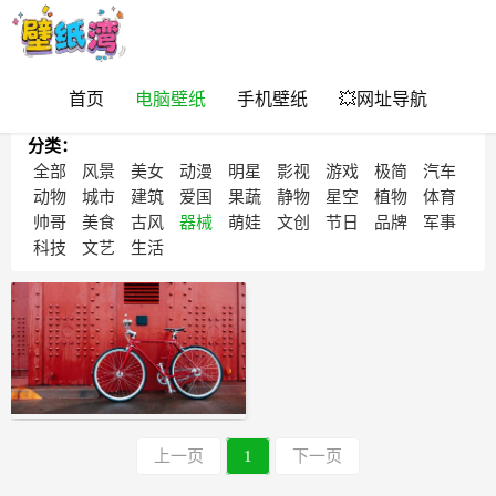
首页
电脑壁纸
手机壁纸
💥网址导航
>
>
首页
电脑壁纸
与“器械”相关的壁纸图片
分类：
全部
风景
美女
动漫
明星
影视
游戏
极简
汽车
动物
城市
建筑
爱国
果蔬
静物
星空
植物
体育
帅哥
美食
古风
器械
萌娃
文创
节日
品牌
军事
科技
文艺
生活
上一页
1
下一页